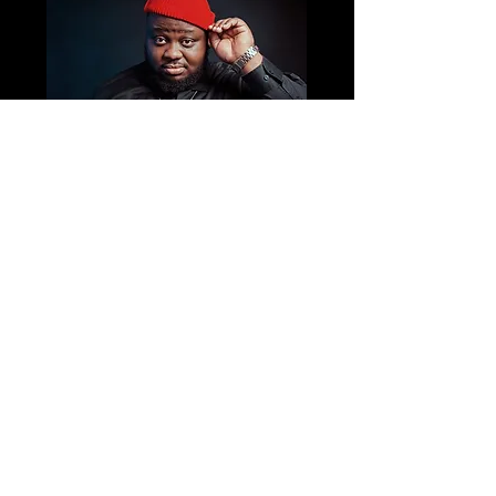
Mgr. Jaroslav Krézek
IČO:
17875595
Zapsán u Živnostenského úřadu města
Brna
Brno,
Jihomoravský kraj