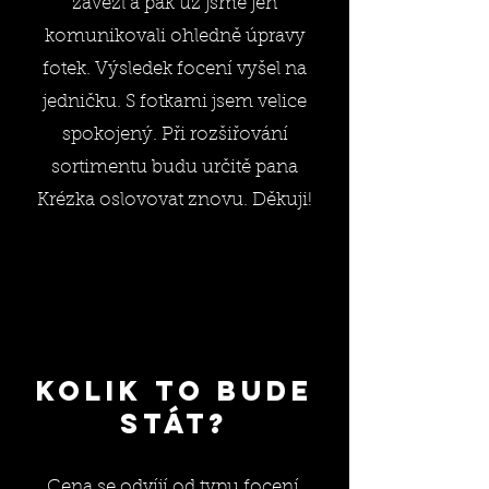
zavezl a pak už jsme jen
komunikovali ohledně úpravy
fotek. Výsledek focení vyšel na
jedničku. S fotkami jsem velice
spokojený. Při rozšiřování
sortimentu budu určitě pana
Krézka oslovovat znovu. Děkuji!
Kolik to bude
stát?
Cena se odvíjí od typu focení,