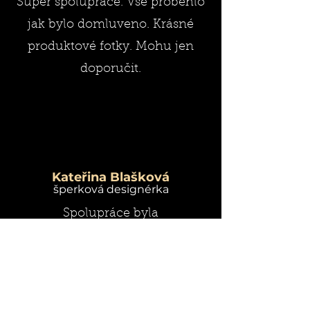
Super spolupráce. Vše proběhlo
jak bylo domluveno. Krásné
produktové fotky. Mohu jen
doporučit.
Kateřina Blašková
šperková designérka
Spolupráce byla
bezproblémová, dodání fotek
rychlé, výsledek skvělý. Kdo
hledá šikovného kreativního
fotografa, který se nebojí výzev,