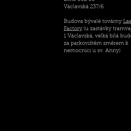
Václavská 237/6
Budova bývalé továrny
La
Factory
(u zastávky tramvaj
1 Václavská, velká bílá bu
za parkovištěm směrem k
nemocnici u sv. Anny)