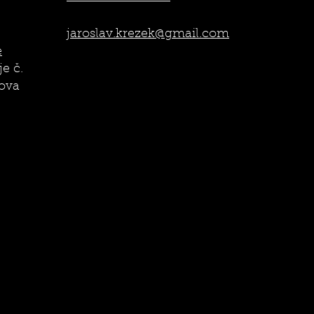
jaroslav.krezek@gmail.com
e
e č.
dova