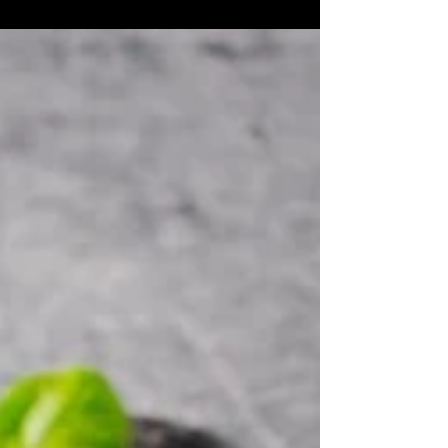
majitelů e-shopů slyším, zní překvapivě
jednoduše: kolik fotek vlastně stačí k
jednomu produktu? Někdo má jednu. Někdo
tři. Někdo deset. A pak jsou e-shopy, kde má
každý produkt úplně jiný počet fotografií
podle toho, jak to zrovna vyšlo. Jenže počet
fotek není estetická volba. Je to obchodní
rozhodnutí. Správný počet produktových
fotografií má přímý vliv na důvěru zákazníka,
konverzní poměr i počet vrácených
objednávek. A právě proto