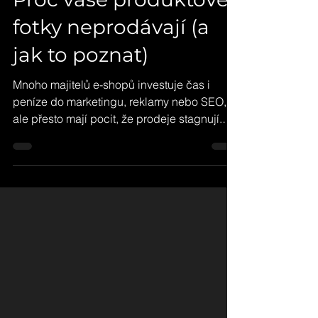
5. 3.
Minut čtení: 4
Proč vaše produktové
fotky neprodávají (a
jak to poznat)
Mnoho majitelů e-shopů investuje čas i
peníze do marketingu, reklamy nebo SEO,
ale přesto mají pocit, že prodeje stagnují.
Návštěvnost roste, lidé na web e-shopu
přicházejí, ale objednávek nepřibývá tolik,
kolik by čekali a konverzní poměr e-shopu je
nízký. V takové chvíli se často hledá problém
v ceně produktu, konkurenci nebo nastavení
kampaní. Jedna věc ale zůstává překvapivě
často stranou: produktové fotografie . Pro
zákazníka, který nakupuje online, jsou totiž
fotografie