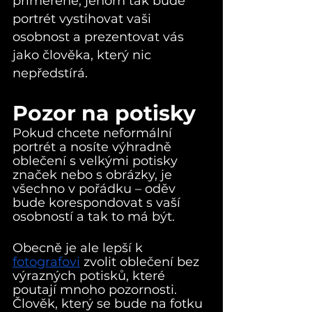
přiměřené, jenom tak bude 
portrét vystihovat vaši 
osobnost a prezentovat vás 
jako člověka, který nic 
nepředstírá.
Pozor na potisky
Pokud chcete neformální 
portrét a nosíte výhradně 
oblečení s velkými potisky 
značek nebo s obrázky, je 
všechno v pořádku – oděv 
bude korespondovat s vaší 
osobností a tak to má být.
Obecně je ale lepší k 
fotografovi
 zvolit oblečení bez 
výrazných potisků, které 
poutají mnoho pozornosti. 
Člověk, který se bude na fotku 