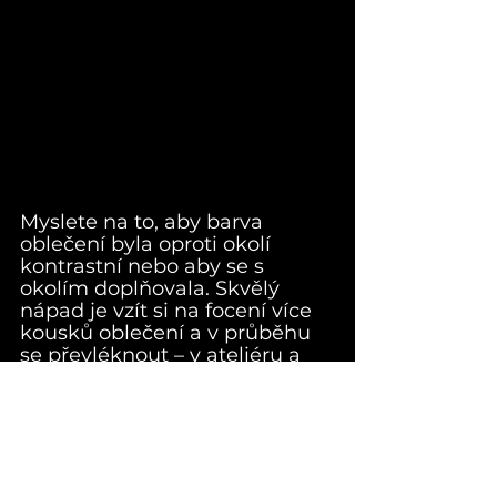
Myslete na to, aby barva 
oblečení byla oproti okolí 
kontrastní nebo aby se s 
okolím doplňovala. Skvělý 
nápad je vzít si na focení více 
kousků oblečení a v průběhu 
se převléknout – v ateliéru a 
často ani venku to není 
problém a budete tak mít 
pestřejší sérii fotek.
Drobné vzory? Na 