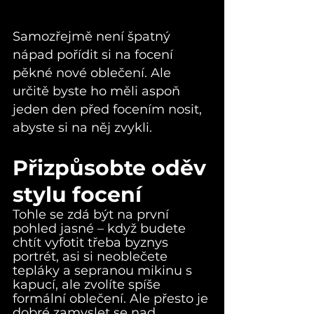
Samozřejmě není špatný 
nápad pořídit si na focení 
pěkné nové oblečení. Ale 
určitě byste ho měli aspoň 
jeden den před focením nosit, 
abyste si na něj zvykli.
Přizpůsobte oděv 
stylu focení
Tohle se zdá být na první 
pohled jasné – když budete 
chtít vyfotit třeba byznys 
portrét, asi si neoblečete 
tepláky a sepranou mikinu s 
kapucí, ale zvolíte spíše 
formální oblečení. Ale přesto je 
dobré zamyslet se nad 