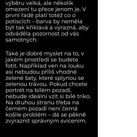
výběru velká, ale několik 
omezení tu přece jenom je. V 
první řadě platí totéž co o 
potiscích – barva by neměla 
být tak křiklavá a výrazná, aby 
odváděla pozornost od vás 
samotných. 
Také je dobré myslet na to, v 
jakém prostředí se budete 
fotit. Například ven na louku 
asi nebudou příliš vhodné 
zelené šaty, které splynou se 
zelenou trávou. Pokud chcete 
portrét na bílém pozadí, 
nebude ideální vzít si bílé triko. 
Na druhou stranu třeba na 
černém pozadí není černá 
košile problém – dá se pěkně 
zvýraznit správným svícením. 