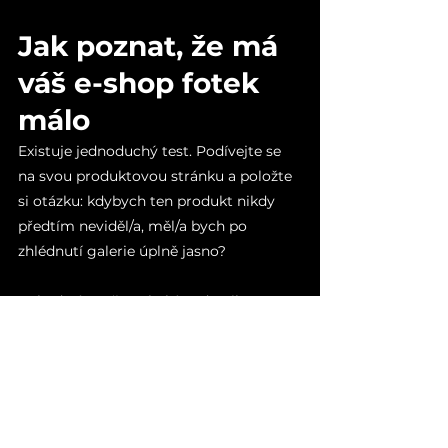
Jak poznat, že má 
váš e-shop fotek 
málo
Existuje jednoduchý test. Podívejte se 
na svou produktovou stránku a položte 
si otázku: kdybych ten produkt nikdy 
předtím neviděl/a, měl/a bych po 
zhlédnutí galerie úplně jasno? 
Pokud vám něco chybí — detail, 
měřítko, ukázka použití — pak 
pravděpodobně chybí i vašim 
zákazníkům.
Dalším signálem může být vyšší míra 