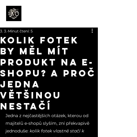
3. 3.
Minut čtení: 5
Kolik fotek
by měl mít
produkt na e-
shopu? A proč
jedna
většinou
nestačí
Jedna z nejčastějších otázek, kterou od 
majitelů e-shopů slyším, zní překvapivě 
jednoduše: 
kolik fotek vlastně stačí k 